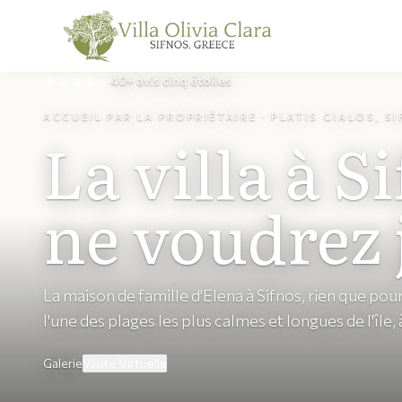
40+ avis cinq étoiles
Skip to content
ACCUEIL PAR LA PROPRIÉTAIRE · PLATIS GIALOS, S
La villa à S
ne voudrez 
La maison de famille d'Elena à Sifnos, rien que pou
l'une des plages les plus calmes et longues de l'île, 
Galerie
Visite Virtuelle