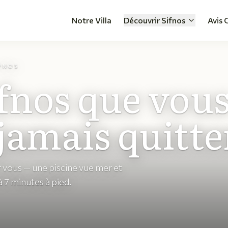
Notre Villa
Découvrir Sifnos
Avis 
IFNOS
ifnos que vou
jamais quitte
r vous — une piscine vue mer et
à 7 minutes à pied.