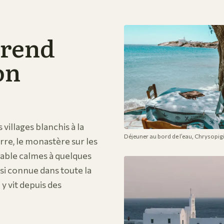
prend
on
 villages blanchis à la
Déjeuner au bord de l’eau, Chrysopigi
rre, le monastère sur les
sable calmes à quelques
ssi connue dans toute la
 y vit depuis des