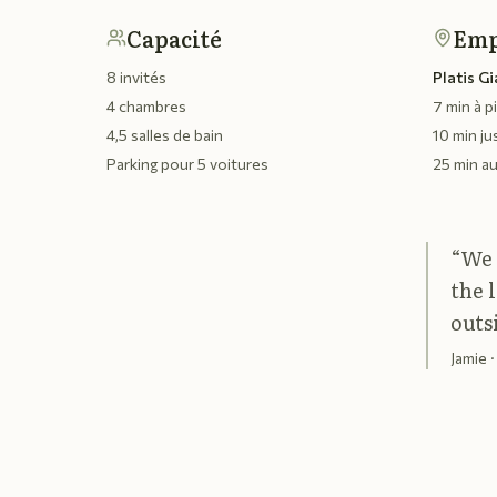
Capacité
Emp
8 invités
Platis Gi
4 chambres
7 min à p
4,5 salles de bain
10 min ju
Parking pour 5 voitures
25 min au
“
We 
the 
outs
Jamie
·