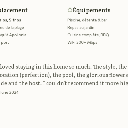
lacement
Équipements
alos, Sifnos
Piscine, détente & bar
ied de la plage
Repas au jardin
squ'à Apollonia
Cuisine complète, BBQ
 port
WiFi 200+ Mbps
loved staying in this home so much. The style, the
location (perfection), the pool, the glorious flowers
ide and the host. I couldn't recommend it more hig
 June 2024