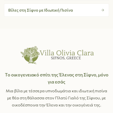
Βίλες στη Σίφνο με Ιδιωτική Πισίνα
Το οικογενειακό σπίτι της Έλενας στη Σίφνο, μόνο
για εσάς
Μια βίλα με τέσσερα υπνοδωμάτια και ιδιωτική πισίνα
με θέα στη θάλασσα στον Πλατύ Γιαλό της Σίφνου, με
οικοδέσποινα την Έλενα και την οικογένειά της.