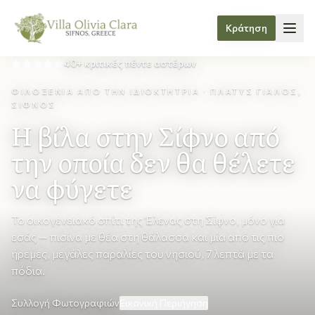
Κράτηση
40+ κριτικές πέντε αστέρων
Skip to content
ΦΙΛΟΞΕΝΊΑ ΑΠΌ ΤΗΝ ΙΔΙΟΚΤΉΤΡΙΑ · ΠΛΑΤΎΣ ΓΙΑΛΌΣ,
ΣΊΦΝΟΣ
Η βίλα στην Σίφνο από
την οποία δεν θα θέλετε
να φύγετε
Το οικογενειακό σπίτι της Έλενας στη Σίφνο, μόνο για
εσάς — πισίνα με θέα στη θάλασσα και μία από τις πιο
ήρεμες, μεγάλες παραλίες του νησιού, 7 λεπτά με τα
πόδια.
Συλλογή Φωτογραφιών
Εικονική Περιήγηση