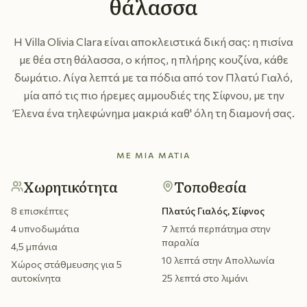
θάλασσα
Η Villa Olivia Clara είναι αποκλειστικά δική σας: η πισίνα
με θέα στη θάλασσα, ο κήπος, η πλήρης κουζίνα, κάθε
δωμάτιο. Λίγα λεπτά με τα πόδια από τον Πλατύ Γιαλό,
μία από τις πιο ήρεμες αμμουδιές της Σίφνου, με την
Έλενα ένα τηλεφώνημα μακριά καθ' όλη τη διαμονή σας.
ΜΕ ΜΙΑ ΜΑΤΙΆ
Χωρητικότητα
Τοποθεσία
8 επισκέπτες
Πλατύς Γιαλός, Σίφνος
4 υπνοδωμάτια
7 λεπτά περπάτημα στην
παραλία
4,5 μπάνια
10 λεπτά στην Απολλωνία
Χώρος στάθμευσης για 5
αυτοκίνητα
25 λεπτά στο λιμάνι