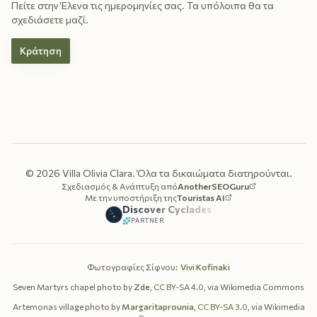
Πείτε στην Έλενα τις ημερομηνίες σας. Τα υπόλοιπα θα τα
σχεδιάσετε μαζί.
Κράτηση
©
2026
Villa Olivia Clara.
Όλα τα δικαιώματα διατηρούνται.
Σχεδιασμός & Ανάπτυξη από
AnotherSEOGuru
Με την υποστήριξη της
Touristas AI
Discover Cyclades
PARTNER
Φωτογραφίες Σίφνου
:
Vivi Kofinaki
Seven Martyrs chapel photo by
Zde
,
CC BY-SA 4.0
, via Wikimedia Commons
Artemonas village photo by
Margaritaprounia
,
CC BY-SA 3.0
, via Wikimedia