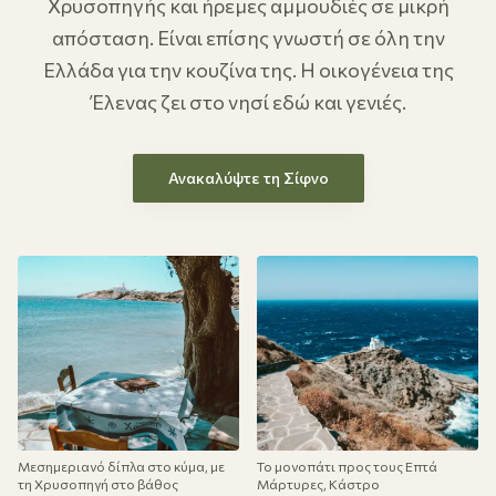
Χρυσοπηγής και ήρεμες αμμουδιές σε μικρή
απόσταση. Είναι επίσης γνωστή σε όλη την
Ελλάδα για την κουζίνα της. Η οικογένεια της
Έλενας ζει στο νησί εδώ και γενιές.
Ανακαλύψτε τη Σίφνο
Μεσημεριανό δίπλα στο κύμα, με
Το μονοπάτι προς τους Επτά
τη Χρυσοπηγή στο βάθος
Μάρτυρες, Κάστρο