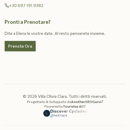
+30 697 191 9382
Pronti a Prenotare?
Dite a Elena le vostre date. Al resto penserete insieme.
Prenota Ora
©
2026
Villa Olivia Clara.
Tutti i diritti riservati.
Progettato & Sviluppato da
AnotherSEOGuru
Powered by
Touristas AI
Discover Cyclades
PARTNER