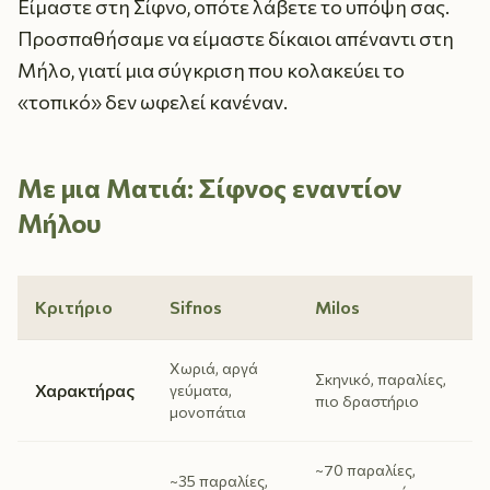
Είμαστε στη Σίφνο, οπότε λάβετε το υπόψη σας.
Προσπαθήσαμε να είμαστε δίκαιοι απέναντι στη
Μήλο, γιατί μια σύγκριση που κολακεύει το
«τοπικό» δεν ωφελεί κανέναν.
Με μια Ματιά: Σίφνος εναντίον
Μήλου
Κριτήριο
Sifnos
Milos
Χωριά, αργά
Σκηνικό, παραλίες,
Χαρακτήρας
γεύματα,
πιο δραστήριο
μονοπάτια
~70 παραλίες,
~35 παραλίες,