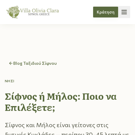
Κράτηση
Skip to content
Blog Ταξιδιού Σίφνου
ΝΗΣΊ
Σίφνος ή Μήλος: Ποιο να
Επιλέξετε;
Σίφνος και Μήλος είναι γείτονες στις
δυτικές Κυκλάδες — περίπου 30–45 λεπτά με