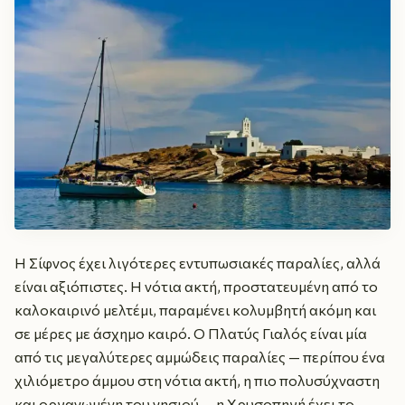
Η Σίφνος έχει λιγότερες εντυπωσιακές παραλίες, αλλά
είναι αξιόπιστες. Η νότια ακτή, προστατευμένη από το
καλοκαιρινό μελτέμι, παραμένει κολυμβητή ακόμη και
σε μέρες με άσχημο καιρό. Ο Πλατύς Γιαλός είναι μία
από τις μεγαλύτερες αμμώδεις παραλίες — περίπου ένα
χιλιόμετρο άμμου στη νότια ακτή, η πιο πολυσύχναστη
και οργανωμένη του νησιού — η Χρυσοπηγή έχει το