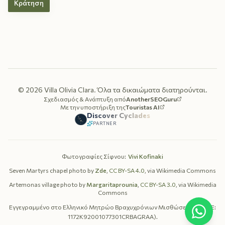
Κράτηση
©
2026
Villa Olivia Clara.
Όλα τα δικαιώματα διατηρούνται.
Σχεδιασμός & Ανάπτυξη από
AnotherSEOGuru
Με την υποστήριξη της
Touristas AI
Discover Cyclades
PARTNER
Φωτογραφίες Σίφνου
:
Vivi Kofinaki
Seven Martyrs chapel photo by
Zde
,
CC BY-SA 4.0
, via Wikimedia Commons
Artemonas village photo by
Margaritaprounia
,
CC BY-SA 3.0
, via Wikimedia
Commons
Εγγεγραμμένο στο Ελληνικό Μητρώο Βραχυχρόνιων Μισθώσεων
(MHTE:
1172K92001077301CRBAGRAA).