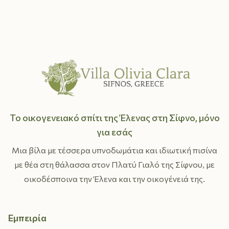
Το οικογενειακό σπίτι της Έλενας στη Σίφνο, μόνο
για εσάς
Μια βίλα με τέσσερα υπνοδωμάτια και ιδιωτική πισίνα
με θέα στη θάλασσα στον Πλατύ Γιαλό της Σίφνου, με
οικοδέσποινα την Έλενα και την οικογένειά της.
Εμπειρία