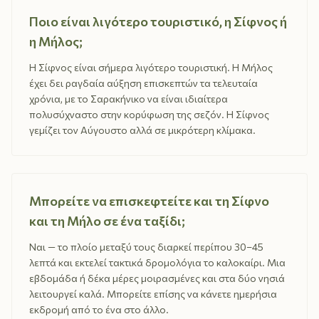
Ποιο είναι λιγότερο τουριστικό, η Σίφνος ή
η Μήλος;
Η Σίφνος είναι σήμερα λιγότερο τουριστική. Η Μήλος
έχει δει ραγδαία αύξηση επισκεπτών τα τελευταία
χρόνια, με το Σαρακήνικο να είναι ιδιαίτερα
πολυσύχναστο στην κορύφωση της σεζόν. Η Σίφνος
γεμίζει τον Αύγουστο αλλά σε μικρότερη κλίμακα.
Μπορείτε να επισκεφτείτε και τη Σίφνο
και τη Μήλο σε ένα ταξίδι;
Ναι — το πλοίο μεταξύ τους διαρκεί περίπου 30–45
λεπτά και εκτελεί τακτικά δρομολόγια το καλοκαίρι. Μια
εβδομάδα ή δέκα μέρες μοιρασμένες και στα δύο νησιά
λειτουργεί καλά. Μπορείτε επίσης να κάνετε ημερήσια
εκδρομή από το ένα στο άλλο.