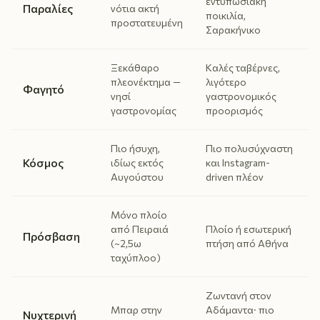
εντυπωσιακή
Παραλίες
νότια ακτή
ποικιλία,
προστατευμένη
Σαρακήνικο
Ξεκάθαρο
Καλές ταβέρνες,
πλεονέκτημα —
λιγότερο
Φαγητό
νησί
γαστρονομικός
γαστρονομίας
προορισμός
Πιο ήσυχη,
Πιο πολυσύχναστη
Κόσμος
ιδίως εκτός
και Instagram-
Αυγούστου
driven πλέον
Μόνο πλοίο
από Πειραιά
Πλοίο ή εσωτερική
Πρόσβαση
(~2,5ω
πτήση από Αθήνα
ταχύπλοο)
Ζωντανή στον
Μπαρ στην
Αδάμαντα· πιο
Νυχτερινή