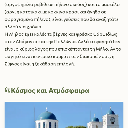
(αργοψημένο ρεβίθι σε πήλινο σκεύος) και το μαστέλο
(αρνί ή κατσικάκι με κόκκινο κρασί και άνηθο σε
σφραγισμένο πήλινο), είναι γεύσεις που θα αναζητάτε
αλλού για χρόνια.
Η Μήλος έχει καλές ταβέρνες και φρέσκο ψάρι, ιδίως
στον Αδάμαντα και την Πολλώνια. Αλλά το φαγητό δεν
είναι ο κύριος λόγος που επισκέπτονται τη Μήλο. Αν το
φαγητό είναι κεντρικό κομμάτι των διακοπών σας, η
Σίφνος είναι η ξεκάθαρη επιλογή.
Κόσμος και Ατμόσφαιρα