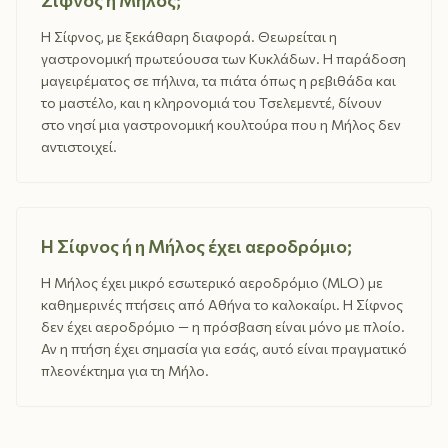
Σίφνος ή Μήλος;
Η Σίφνος, με ξεκάθαρη διαφορά. Θεωρείται η
γαστρονομική πρωτεύουσα των Κυκλάδων. Η παράδοση
μαγειρέματος σε πήλινα, τα πιάτα όπως η ρεβιθάδα και
το μαστέλο, και η κληρονομιά του Τσελεμεντέ, δίνουν
στο νησί μια γαστρονομική κουλτούρα που η Μήλος δεν
αντιστοιχεί.
Η Σίφνος ή η Μήλος έχει αεροδρόμιο;
Η Μήλος έχει μικρό εσωτερικό αεροδρόμιο (MLO) με
καθημερινές πτήσεις από Αθήνα το καλοκαίρι. Η Σίφνος
δεν έχει αεροδρόμιο — η πρόσβαση είναι μόνο με πλοίο.
Αν η πτήση έχει σημασία για εσάς, αυτό είναι πραγματικό
πλεονέκτημα για τη Μήλο.