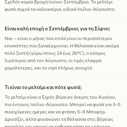
Σχεδόν καμία βροχή Ιούνιο-Σεπτέμβριο. Το μελτέμι
φυσά συχνά τα καλοκαίρια, ειδικά Ιούλιο-Αύγουστο.
Είναι καλή εποχή ο Σεπτέμβριος για τη Σίφνο;
Ναι — είναι ο μήνας που επιλέγουν οι περισσότεροι
επισκέπτες που ξαναέρχονται. Η θάλασσα είναι ακόμα
πολύ ζεστή (γύρω στους 24 έως 26°C), ο κόσμος
λιγότερος από τον Αύγουστο, οι τιμές ελαφρά
χαμηλότερες, και το νησί πλήρως ανοιχτό.
Τι είναι το μελτέμι και πότε φυσά;
Το μελτέμι είναι ο ξηρός βόρειος άνεμος του Αιγαίου,
πιο έντονος Ιούλιο-Αύγουστο. Μπορεί να φυσά για 3–5
συνεχόμενες ημέρες και να φτάσει 5–6 Μποφόρ.
Δροσίζει, αλλά φουσκώνει τη θάλασσα στις βόρειες
παραλίες και μπορεί να καθυστερήσει τα γρήγορα