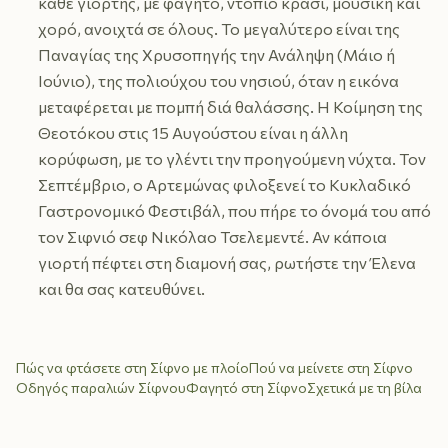
κάθε γιορτής, με φαγητό, ντόπιο κρασί, μουσική και
χορό, ανοιχτά σε όλους. Το μεγαλύτερο είναι της
Παναγίας της Χρυσοπηγής την Ανάληψη (Μάιο ή
Ιούνιο), της πολιούχου του νησιού, όταν η εικόνα
μεταφέρεται με πομπή διά θαλάσσης. Η Κοίμηση της
Θεοτόκου στις 15 Αυγούστου είναι η άλλη
κορύφωση, με το γλέντι την προηγούμενη νύχτα. Τον
Σεπτέμβριο, ο Αρτεμώνας φιλοξενεί το Κυκλαδικό
Γαστρονομικό Φεστιβάλ, που πήρε το όνομά του από
τον Σιφνιό σεφ Νικόλαο Τσελεμεντέ. Αν κάποια
γιορτή πέφτει στη διαμονή σας, ρωτήστε την Έλενα
και θα σας κατευθύνει.
Πώς να φτάσετε στη Σίφνο με πλοίο
Πού να μείνετε στη Σίφνο
Οδηγός παραλιών Σίφνου
Φαγητό στη Σίφνο
Σχετικά με τη βίλα