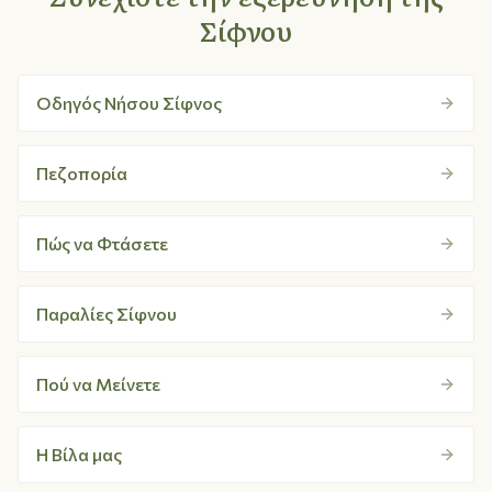
Σίφνου
Οδηγός Νήσου Σίφνος
Πεζοπορία
Πώς να Φτάσετε
Παραλίες Σίφνου
Πού να Μείνετε
Η Βίλα μας