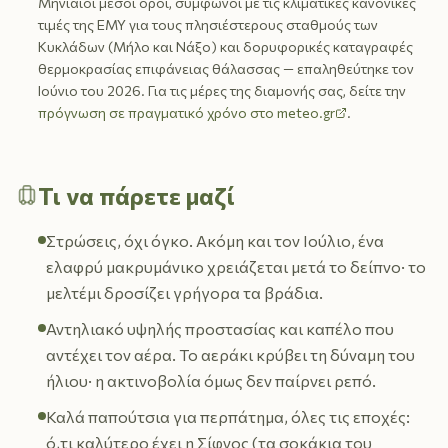
Μηνιαίοι μέσοι όροι, σύμφωνοι με τις κλιματικές κανονικές
τιμές της ΕΜΥ για τους πλησιέστερους σταθμούς των
Κυκλάδων (Μήλο και Νάξο) και δορυφορικές καταγραφές
θερμοκρασίας επιφάνειας θάλασσας — επαληθεύτηκε τον
Ιούνιο του 2026. Για τις μέρες της διαμονής σας, δείτε την
πρόγνωση σε πραγματικό χρόνο στο meteo.gr
.
Τι να πάρετε μαζί
Στρώσεις, όχι όγκο. Ακόμη και τον Ιούλιο, ένα
ελαφρύ μακρυμάνικο χρειάζεται μετά το δείπνο· το
μελτέμι δροσίζει γρήγορα τα βράδια.
Αντηλιακό υψηλής προστασίας και καπέλο που
αντέχει τον αέρα. Το αεράκι κρύβει τη δύναμη του
ήλιου· η ακτινοβολία όμως δεν παίρνει ρεπό.
Καλά παπούτσια για περπάτημα, όλες τις εποχές:
ό,τι καλύτερο έχει η Σίφνος (τα σοκάκια του