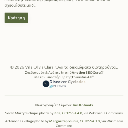
σχεδιάσετε μαζί.
Κράτηση
©
2026
Villa Olivia Clara.
Όλα τα δικαιώματα διατηρούνται.
Σχεδιασμός & Ανάπτυξη από
AnotherSEOGuru
Με την υποστήριξη της
Touristas AI
Discover Cyclades
PARTNER
Φωτογραφίες Σίφνου
:
Vivi Kofinaki
Seven Martyrs chapel photo by
Zde
,
CC BY-SA 4.0
, via Wikimedia Commons
Artemonas village photo by
Margaritaprounia
,
CC BY-SA 3.0
, via Wikimedia
Commons