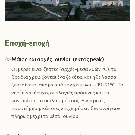
Εποχή-εποχή
Μάιος και αρχές Ιουνίου (εκτός peak)
Οι μέρες είναι ζεστές (αρχές-μέσα 20ών °C), τα
βράδια χρειάζονται ένα ζακέτα, και η θάλασσα
ζεσταίνεται ακόμα από τον χειμώνα — 19–21°C. Το
νησί είναι ήσυχο, οι πλαγιές πράσινες και τα
μονοπάτια στα καλύτερά τους. Ειλικρινής
παρατήρηση: κάποιες επιχειρήσεις δεν ανοίγουν
πλήρως μέχρι τα μέσα Ιουνίου.