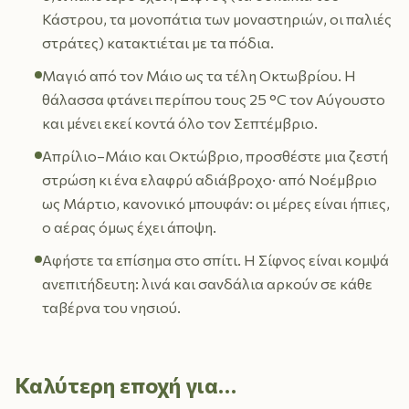
Κάστρου, τα μονοπάτια των μοναστηριών, οι παλιές
στράτες) κατακτιέται με τα πόδια.
Μαγιό από τον Μάιο ως τα τέλη Οκτωβρίου. Η
θάλασσα φτάνει περίπου τους 25 °C τον Αύγουστο
και μένει εκεί κοντά όλο τον Σεπτέμβριο.
Απρίλιο–Μάιο και Οκτώβριο, προσθέστε μια ζεστή
στρώση κι ένα ελαφρύ αδιάβροχο· από Νοέμβριο
ως Μάρτιο, κανονικό μπουφάν: οι μέρες είναι ήπιες,
ο αέρας όμως έχει άποψη.
Αφήστε τα επίσημα στο σπίτι. Η Σίφνος είναι κομψά
ανεπιτήδευτη: λινά και σανδάλια αρκούν σε κάθε
ταβέρνα του νησιού.
Καλύτερη εποχή για…