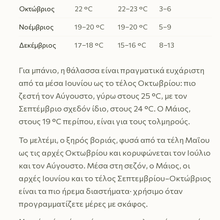
Οκτώβριος
22 °C
22–23 °C
3–6
Νοέμβριος
19–20 °C
19–20 °C
5–9
Δεκέμβριος
17–18 °C
15–16 °C
8–13
Για μπάνιο, η θάλασσα είναι πραγματικά ευχάριστη
από τα μέσα Ιουνίου ως το τέλος Οκτωβρίου: πιο
ζεστή τον Αύγουστο, γύρω στους 25 °C, με τον
Σεπτέμβριο σχεδόν ίδιο, στους 24 °C. Ο Μάιος,
στους 19 °C περίπου, είναι για τους τολμηρούς.
Το μελτέμι, ο ξηρός βοριάς, φυσά από τα τέλη Μαΐου
ως τις αρχές Οκτωβρίου και κορυφώνεται τον Ιούλιο
και τον Αύγουστο. Μέσα στη σεζόν, ο Μάιος, οι
αρχές Ιουνίου και το τέλος Σεπτεμβρίου–Οκτώβριος
είναι τα πιο ήρεμα διαστήματα· χρήσιμο όταν
προγραμματίζετε μέρες με σκάφος.