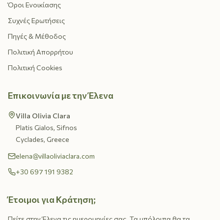
Όροι Ενοικίασης
Συχνές Ερωτήσεις
Πηγές & Μέθοδος
Πολιτική Απορρήτου
Πολιτική Cookies
Επικοινωνία με την Έλενα
Villa Olivia Clara
Platis Gialos, Sifnos
Cyclades, Greece
elena@villaoliviaclara.com
+30 697 191 9382
Έτοιμοι για Κράτηση;
Πείτε στην Έλενα τις ημερομηνίες σας. Τα υπόλοιπα θα τα