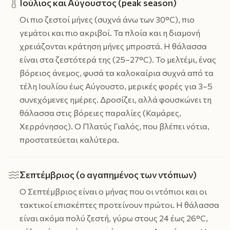
Ιούλιος και Αύγουστος (peak season)
Οι πιο ζεστοί μήνες (συχνά άνω των 30°C), πιο
γεμάτοι και πιο ακριβοί. Τα πλοία και η διαμονή
χρειάζονται κράτηση μήνες μπροστά. Η θάλασσα
είναι στα ζεστότερά της (25–27°C). Το μελτέμι, ένας
βόρειος άνεμος, φυσά τα καλοκαίρια συχνά από τα
τέλη Ιουλίου έως Αύγουστο, μερικές φορές για 3–5
συνεχόμενες ημέρες. Δροσίζει, αλλά φουσκώνει τη
θάλασσα στις βόρειες παραλίες (Καμάρες,
Χερρόνησος). Ο Πλατύς Γιαλός, που βλέπει νότια,
προστατεύεται καλύτερα.
Σεπτέμβριος (ο αγαπημένος των ντόπιων)
Ο Σεπτέμβριος είναι ο μήνας που οι ντόπιοι και οι
τακτικοί επισκέπτες προτείνουν πρώτοι. Η θάλασσα
είναι ακόμα πολύ ζεστή, γύρω στους 24 έως 26°C,