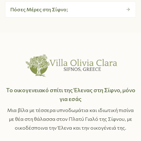
Πόσες Μέρες στη Σίφνο;
Το οικογενειακό σπίτι της Έλενας στη Σίφνο, μόνο
για εσάς
Μια βίλα με τέσσερα υπνοδωμάτια και ιδιωτική πισίνα
με θέα στη θάλασσα στον Πλατύ Γιαλό της Σίφνου, με
οικοδέσποινα την Έλενα και την οικογένειά της.