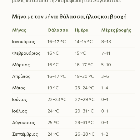
μόλις κάτω από την κορύφωση του Αυγούστου.
Μήνα με τον μήνα: θάλασσα, ήλιος και βροχή
Μήνας
Θάλασσα
Ημέρα
Μέρες βροχής
Ιανουάριος
16–17 °C
14–15 °C
8–13
Φεβρουάριος
16 °C
15 °C
7–11
Μάρτιος
16 °C
16–17 °C
5–10
Απρίλιος
16–17 °C
19–20 °C
3–6
Μάιος
19 °C
23–24 °C
1–4
Ιούνιος
22–23 °C
27–29 °C
0–1
Ιούλιος
24 °C
29–31 °C
0–1
Αύγουστος
25 °C
29–31 °C
0–1
Σεπτέμβριος
24 °C
26–28 °C
1–2