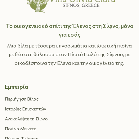
Το οικογενειακό σπίτι της Έλενας στη Σίφνο, μόνο
για εσάς
Μια βίλα με τέσσερα υπνοδωμάτια και ιδιωτική πισίνα
με θέα στη θάλασσα στον Πλατύ Γιαλό της Σίφνου, με
οικοδέσποινα την Έλενα και την οικογένειά της.
Εμπειρία
Περιήγηση Βίλας
Ιστορίες Επισκεπτών
Ανακαλύψτε τη Σίφνο
Πού να Μείνετε
Πώς να Φτάσετε