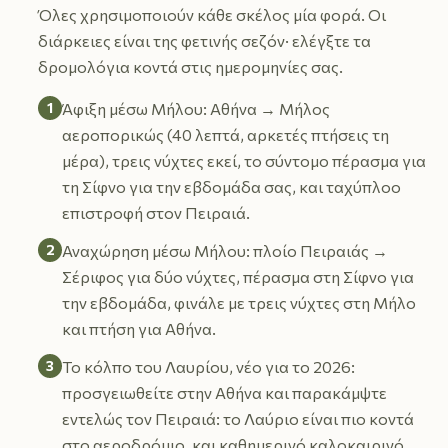
Όλες χρησιμοποιούν κάθε σκέλος μία φορά. Οι
διάρκειες είναι της φετινής σεζόν· ελέγξτε τα
δρομολόγια κοντά στις ημερομηνίες σας.
1
Άφιξη μέσω Μήλου: Αθήνα → Μήλος
αεροπορικώς (40 λεπτά, αρκετές πτήσεις τη
μέρα), τρεις νύχτες εκεί, το σύντομο πέρασμα για
τη Σίφνο για την εβδομάδα σας, και ταχύπλοο
επιστροφή στον Πειραιά.
2
Αναχώρηση μέσω Μήλου: πλοίο Πειραιάς →
Σέριφος για δύο νύχτες, πέρασμα στη Σίφνο για
την εβδομάδα, φινάλε με τρεις νύχτες στη Μήλο
και πτήση για Αθήνα.
3
Το κόλπο του Λαυρίου, νέο για το 2026:
προσγειωθείτε στην Αθήνα και παρακάμψτε
εντελώς τον Πειραιά: το Λαύριο είναι πιο κοντά
στο αεροδρόμιο, και καθημερινό καλοκαιρινό