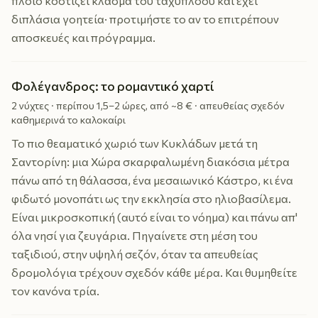
πλοίο κοστίζει κλάσμα του ταχύπλοου και έχει
διπλάσια γοητεία· προτιμήστε το αν το επιτρέπουν
αποσκευές και πρόγραμμα.
Φολέγανδρος: το ρομαντικό χαρτί
2 νύχτες · περίπου 1,5–2 ώρες, από ~8 € · απευθείας σχεδόν
καθημερινά το καλοκαίρι
Το πιο θεαματικό χωριό των Κυκλάδων μετά τη
Σαντορίνη: μια Χώρα σκαρφαλωμένη διακόσια μέτρα
πάνω από τη θάλασσα, ένα μεσαιωνικό Κάστρο, κι ένα
φιδωτό μονοπάτι ως την εκκλησία στο ηλιοβασίλεμα.
Είναι μικροσκοπική (αυτό είναι το νόημα) και πάνω απ'
όλα νησί για ζευγάρια. Πηγαίνετε στη μέση του
ταξιδιού, στην υψηλή σεζόν, όταν τα απευθείας
δρομολόγια τρέχουν σχεδόν κάθε μέρα. Και θυμηθείτε
τον κανόνα τρία.