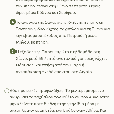
ταχύπλοο φτάνει στη Σίφνο σε περίπου τρεις
ώρες μέσω Κύθνου και Σερίφου.
4
Το άνοιγμα της Σαντορίνης: διεθνής πτήση στη
Σαντορίνη, δύο νύχτες, ταχύπλοο για τη Σίφνο για
την εβδομάδα, έξοδος από Πειραιά, ή μέσω
Μήλου, με πτήση.
5
Η έξοδος της Πάρου: πρώτα η εβδομάδα στη
Σίφνο, μετά 55 λεπτά ανατολικά για τρεις νύχτες
Νάουσας, και πτήση από την Πάρο ή
ανταπόκριση σχεδόν παντού στο Αιγαίο.
Δύο πρακτικές προφυλάξεις. Το μελτέμι μπορεί να
ακυρώσει τα ταχύπλοα τον Ιούλιο και τον Αύγουστο:
μην κλείνετε ποτέ διεθνή πτήση την ίδια μέρα με
ακτοπλοϊκό· κοιμηθείτε ένα βράδυ στην Αθήνα. Και