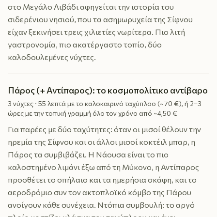
στο Μεγάλο Λιβάδι αφηγείται την ιστορία του
σιδερένιου νησιού, που τα ασημωρυχεία της Σίφνου
είχαν ξεκινήσει τρεις χιλιετίες νωρίτερα. Πιο λιτή
γαστρονομία, πιο ακατέργαστο τοπίο, δύο
καλοδουλεμένες νύχτες.
Πάρος (+ Αντίπαρος): το κοσμοπολίτικο αντίβαρο
3 νύχτες · 55 λεπτά με το καλοκαιρινό ταχύπλοο (~70 €), ή 2–3
ώρες με την τοπική γραμμή όλο τον χρόνο από ~4,50 €
Για παρέες με δύο ταχύτητες: όταν οι μισοί θέλουν την
ηρεμία της Σίφνου και οι άλλοι μισοί κοκτέιλ μπαρ, η
Πάρος τα συμβιβάζει. Η Νάουσα είναι το πιο
καλοστημένο λιμάνι έξω από τη Μύκονο, η Αντίπαρος
προσθέτει το σπήλαιο και τα ημερήσια σκάφη, και το
αεροδρόμιο συν τον ακτοπλοϊκό κόμβο της Πάρου
ανοίγουν κάθε συνέχεια. Ντόπια συμβουλή: το αργό