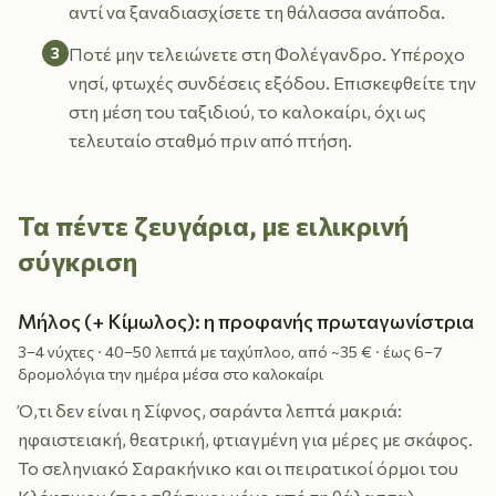
αντί να ξαναδιασχίσετε τη θάλασσα ανάποδα.
3
Ποτέ μην τελειώνετε στη Φολέγανδρο. Υπέροχο
νησί, φτωχές συνδέσεις εξόδου. Επισκεφθείτε την
στη μέση του ταξιδιού, το καλοκαίρι, όχι ως
τελευταίο σταθμό πριν από πτήση.
Τα πέντε ζευγάρια, με ειλικρινή
σύγκριση
Μήλος (+ Κίμωλος): η προφανής πρωταγωνίστρια
3–4 νύχτες · 40–50 λεπτά με ταχύπλοο, από ~35 € · έως 6–7
δρομολόγια την ημέρα μέσα στο καλοκαίρι
Ό,τι δεν είναι η Σίφνος, σαράντα λεπτά μακριά:
ηφαιστειακή, θεατρική, φτιαγμένη για μέρες με σκάφος.
Το σεληνιακό Σαρακήνικο και οι πειρατικοί όρμοι του