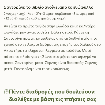
Σαντορίνη: το βιβλίο ανοίγει από το εξώφυλλο
2 νύχτες · ταχύπλοο ~2¾–3 ώρες· συμβατικό ~5¼ ώρες από
~12,50 € · σχεδόν καθημερινά στην αιχμή
Αν είναι το πρώτο ταξίδι στην Ελλάδα και η καλντέρα
φωνάζει, μην αντισταθείτε: βάλτε σειρά. Κάντε τη
Σαντορίνη πρώτη, κατευθείαν από τη διεθνή πτήση: τα
χωριά στο χείλος, οι δρόμοι της εποχής του Χαλκού στο
Ακρωτήρι, τα κλήματα πλεγμένα σε καλάθια. Μετά
πάρτε το πλοίο για τη Σίφνο κι αφήστε τον σφυγμό να
πέσει. Σαντορίνη-μετά-Σίφνος είναι διακοπές· Σίφνος-
μετά-Σαντορίνη είναι τεστ κοπώσεως.
Πέντε διαδρομές που δουλεύουν:
διαλέξτε με βάση τις πτήσεις σας