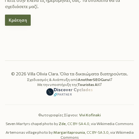
Πείτε στην Έλενα τις ημερομηνίες σας. Τα υπόλοιπα θα τα
σχεδιάσετε μαζί.
Κράτηση
©
2026
Villa Olivia Clara.
Όλα τα δικαιώματα διατηρούνται.
Σχεδιασμός & Ανάπτυξη από
AnotherSEOGuru
Με την υποστήριξη της
Touristas AI
Discover Cyclades
PARTNER
Φωτογραφίες Σίφνου
:
Vivi Kofinaki
Seven Martyrs chapel photo by
Zde
,
CC BY-SA 4.0
, via Wikimedia Commons
Artemonas village photo by
Margaritaprounia
,
CC BY-SA 3.0
, via Wikimedia
Commons