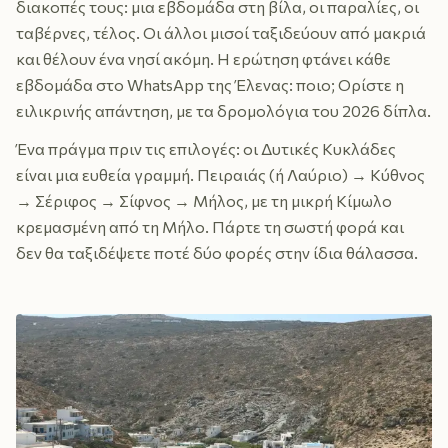
διακοπές τους: μια εβδομάδα στη βίλα, οι παραλίες, οι
ταβέρνες, τέλος. Οι άλλοι μισοί ταξιδεύουν από μακριά
και θέλουν ένα νησί ακόμη. Η ερώτηση φτάνει κάθε
εβδομάδα στο WhatsApp της Έλενας: ποιο; Ορίστε η
ειλικρινής απάντηση, με τα δρομολόγια του 2026 δίπλα.
Ένα πράγμα πριν τις επιλογές: οι Δυτικές Κυκλάδες
είναι μια ευθεία γραμμή. Πειραιάς (ή Λαύριο) → Κύθνος
→ Σέριφος → Σίφνος → Μήλος, με τη μικρή Κίμωλο
κρεμασμένη από τη Μήλο. Πάρτε τη σωστή φορά και
δεν θα ταξιδέψετε ποτέ δύο φορές στην ίδια θάλασσα.