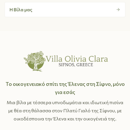
Η Βίλα μας
Το οικογενειακό σπίτι της Έλενας στη Σίφνο, μόνο
για εσάς
Μια βίλα με τέσσερα υπνοδωμάτια και ιδιωτική πισίνα
με θέα στη θάλασσα στον Πλατύ Γιαλό της Σίφνου, με
οικοδέσποινα την Έλενα και την οικογένειά της.