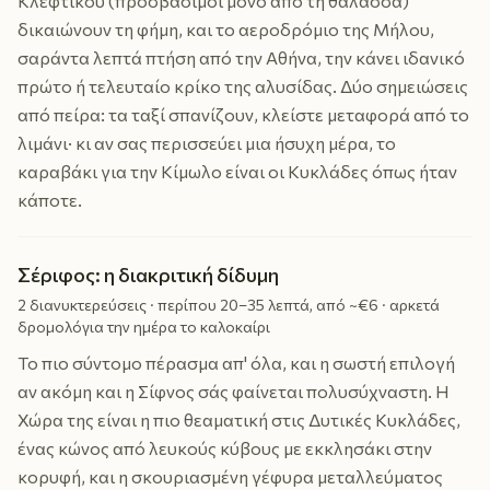
Κλέφτικου (προσβάσιμοι μόνο από τη θάλασσα)
δικαιώνουν τη φήμη, και το αεροδρόμιο της Μήλου,
σαράντα λεπτά πτήση από την Αθήνα, την κάνει ιδανικό
πρώτο ή τελευταίο κρίκο της αλυσίδας. Δύο σημειώσεις
από πείρα: τα ταξί σπανίζουν, κλείστε μεταφορά από το
λιμάνι· κι αν σας περισσεύει μια ήσυχη μέρα, το
καραβάκι για την Κίμωλο είναι οι Κυκλάδες όπως ήταν
κάποτε.
Σέριφος: η διακριτική δίδυμη
2 διανυκτερεύσεις · περίπου 20–35 λεπτά, από ~€6 · αρκετά
δρομολόγια την ημέρα το καλοκαίρι
Το πιο σύντομο πέρασμα απ' όλα, και η σωστή επιλογή
αν ακόμη και η Σίφνος σάς φαίνεται πολυσύχναστη. Η
Χώρα της είναι η πιο θεαματική στις Δυτικές Κυκλάδες,
ένας κώνος από λευκούς κύβους με εκκλησάκι στην
κορυφή, και η σκουριασμένη γέφυρα μεταλλεύματος