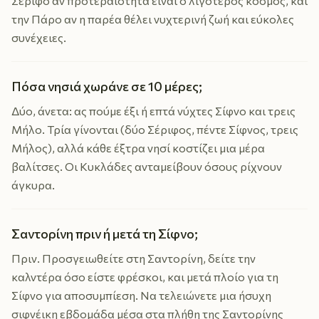
Σέριφο αν προτεραιότητα είναι ο λιγότερος κόσμος, και
την Πάρο αν η παρέα θέλει νυχτερινή ζωή και εύκολες
συνέχειες.
Πόσα νησιά χωράνε σε 10 μέρες;
Δύο, άνετα: ας πούμε έξι ή επτά νύχτες Σίφνο και τρεις
Μήλο. Τρία γίνονται (δύο Σέριφος, πέντε Σίφνος, τρεις
Μήλος), αλλά κάθε έξτρα νησί κοστίζει μια μέρα
βαλίτσες. Οι Κυκλάδες ανταμείβουν όσους ρίχνουν
άγκυρα.
Σαντορίνη πριν ή μετά τη Σίφνο;
Πριν. Προσγειωθείτε στη Σαντορίνη, δείτε την
καλντέρα όσο είστε φρέσκοι, και μετά πλοίο για τη
Σίφνο για αποσυμπίεση. Να τελειώνετε μια ήσυχη
σιφνέικη εβδομάδα μέσα στα πλήθη της Σαντορίνης